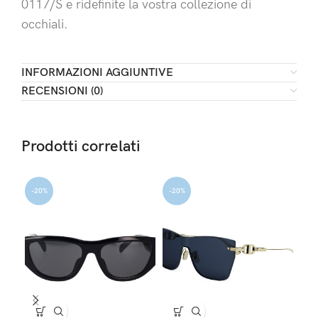
0117/S e ridefinite la vostra collezione di
occhiali.
INFORMAZIONI AGGIUNTIVE
RECENSIONI (0)
Prodotti correlati
-20%
-20%
-2