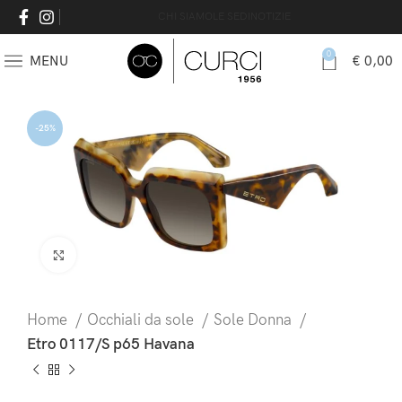
CHI SIAMO
LE SEDI
NOTIZIE
0
MENU
€
0,00
-25%
Click to enlarge
Home
Occhiali da sole
Sole Donna
Etro 0117/S p65 Havana