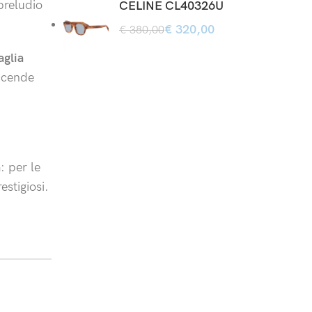
 preludio
CELINE CL40326U
€
320,00
€
380,00
aglia
accende
a
: per le
estigiosi.