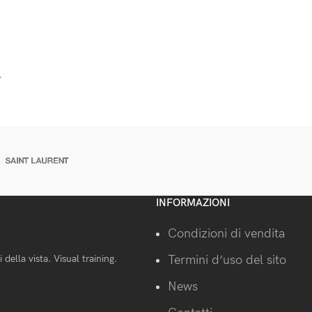
.
INFORMAZIONI
Condizioni di vendita
Termini d’uso del sito
della vista. Visual training.
News