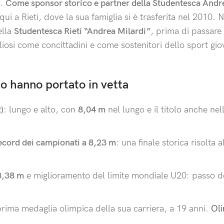
e.
Come sponsor storico e partner della Studentesca Andr
ui a Rieti, dove la sua famiglia si è trasferita nel 2010. N
ella
Studentesca Rieti “Andrea Milardi”
, prima di passare 
gliosi come concittadini e come sostenitori dello sport gio
 lo hanno portato in vetta
)
: lungo e alto, con
8,04 m
nel lungo e il titolo anche nell
ecord dei campionati a 8,23 m
: una finale storica risolta a
8,38 m
e miglioramento del limite mondiale U20: passo d
 prima medaglia olimpica della sua carriera, a 19 anni.
Oli