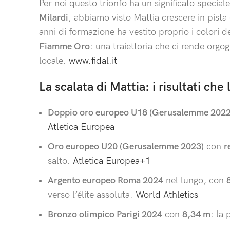
Per noi questo trionfo ha un significato special
Milardi
, abbiamo visto Mattia crescere in pista q
anni di formazione ha vestito proprio i colori d
Fiamme Oro
: una traiettoria che ci rende orgo
locale.
www.fidal.it
La scalata di Mattia: i risultati che
Doppio oro europeo U18 (Gerusalemme 2022
Atletica Europea
Oro europeo U20 (Gerusalemme 2023)
con
r
salto.
Atletica Europea
+1
Argento europeo Roma 2024
nel lungo, con
verso l’élite assoluta.
World Athletics
Bronzo olimpico Parigi 2024
con
8,34 m
: la