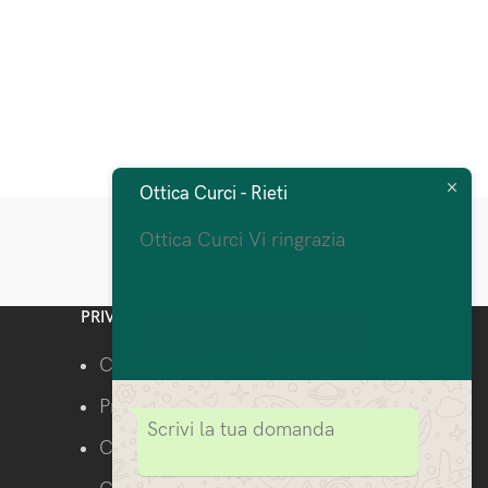
Ottica Curci - Rieti
Ottica Curci Vi ringrazia
PRIVACY
Cookie policy
Privacy Policy
Scrivi la tua domanda
Centro gestione privacy