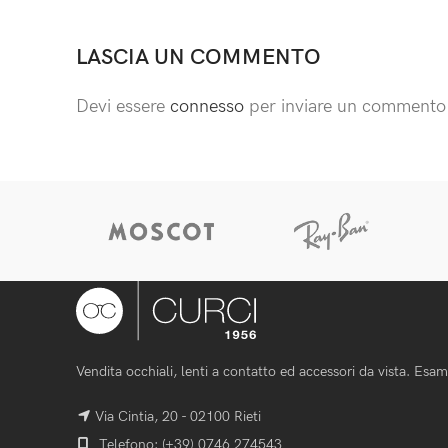
LASCIA UN COMMENTO
Devi essere
connesso
per inviare un commento
Vendita occhiali, lenti a contatto ed accessori da vista. Esami 
Via Cintia, 20 - 02100 Rieti
Telefono: (+39) 0746 274543