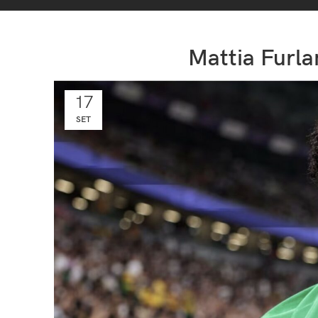
Mattia Furla
17
SET