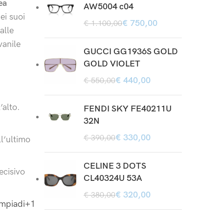
ea
AW5004 c04
ei suoi
€
750,00
€
1.100,00
alle
vanile
GUCCI GG1936S GOLD
GOLD VIOLET
€
440,00
€
550,00
’alto.
FENDI SKY FE40211U
32N
€
330,00
€
390,00
ll’ultimo
CELINE 3 DOTS
ecisivo
CL40324U 53A
€
320,00
€
380,00
mpiadi
+1