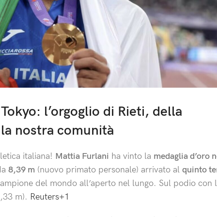
okyo: l’orgoglio di Rieti, della
 la nostra comunità
letica italiana!
Mattia Furlani
ha vinto la
medaglia d’oro ne
 da
8,39 m
(nuovo primato personale) arrivato al
quinto te
campione del mondo all’aperto nel lungo. Sul podio con 
8,33 m).
Reuters
+1