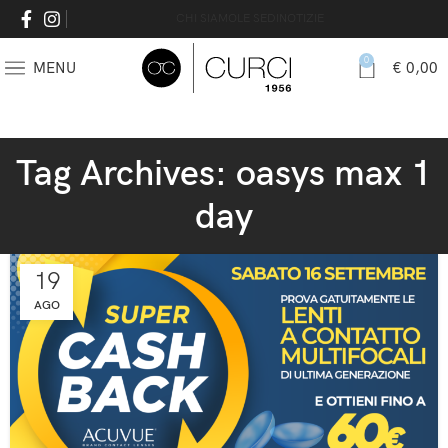
CHI SIAMO
LE SEDI
NOTIZIE
0
MENU
€
0,00
Tag Archives: oasys max 1
day
19
AGO