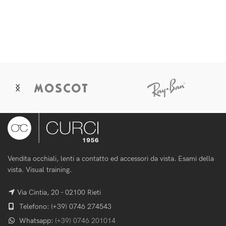
Vendita occhiali, lenti a contatto ed accessori da vista. Esami della
vista. Visual training.
Via Cintia, 20 - 02100 Rieti
Telefono: (+39) 0746 274543
Whatsapp:
(+39) 0746 201014